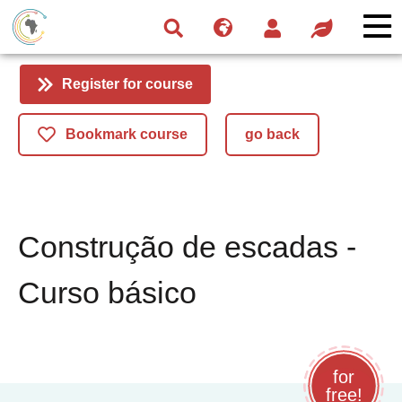
Skip
Skip
Skip
to
to
to
navigation
main
footer
content
Register for course
Bookmark course
go back
Construção de escadas -
Curso básico
for
free!