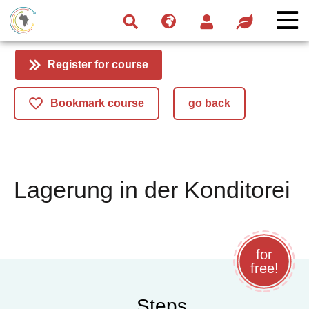
Skip
Skip
Skip
to
to
to
navigation
main
footer
content
Register for course
Bookmark course
go back
Lagerung in der Konditorei
for
free!
Steps