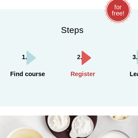
for
free!
Steps
Find course
Register
Le