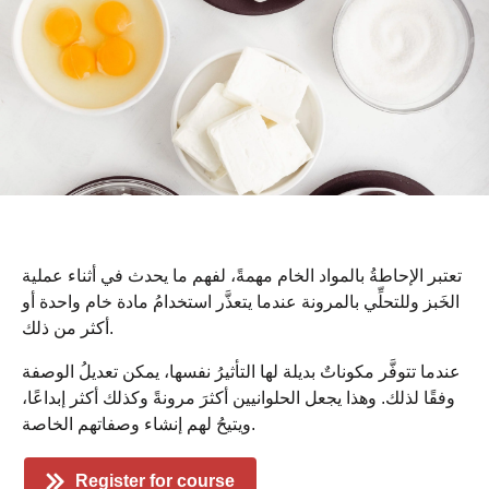
تعتبر الإحاطةُ بالمواد الخام مهمةً، لفهم ما يحدث في أثناء عملية
الخَبز وللتحلِّي بالمرونة عندما يتعذَّر استخدامُ مادة خام واحدة أو
أكثر من ذلك.
عندما تتوفَّر مكوناتٌ بديلة لها التأثيرُ نفسها، يمكن تعديلُ الوصفة
وفقًا لذلك. وهذا يجعل الحلوانيين أكثرَ مرونةً وكذلك أكثر إبداعًا،
ويتيحُ لهم إنشاء وصفاتهم الخاصة.
Register for course